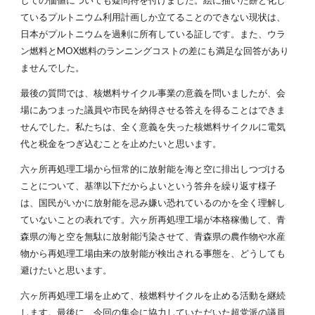
しての価値についても疑問符を付けました。絵に描いた餅と化し
ているプルトニウム利用計画しか立てることのできない現状は、
日本がプルトニウムを過剰に所有している証しです。また、ウラ
ン燃料とMOX燃料のランニングコストの差にも満足な回答があり
ませんでした。
最後の質問では、核燃料サイクル事業の意義を問いましたが、会
場にあつまった議員や市民を納得させる答えを得ることはできま
せんでした。私たちは、全く意義を失った核燃料サイクルに電気
代と税金をつぎ込むことを止めたいと思います。
六ヶ所再処理工場から恒常的に放射能を海と空に排出しつづける
ことについて、基準以下だからよいという答弁を繰り返す様子
は、国民がいかに放射能を忌み嫌い恐れているのかを全く理解し
ていないことの表れです。六ヶ所再処理工場が本格稼働して、青
森県の海と空を無駄に放射能汚染させて、青森県の農作物や水産
物から再処理工場由来の放射能が検出される事態を、どうしても
避けたいと思います。
六ヶ所再処理工場を止めて、核燃料サイクルを止める活動を継続
します。最後に、今回の集会に協力していただいた超党派の議員