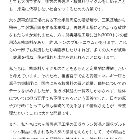
とても大切ですが、後方の再処理・核燃料サイクルを止めること
も、原発に依存しない社会をつくるための方策です。
六ヶ所再処理工場のある下北半島周辺の活断層や、三沢基地から
飛来して射撃訓練をする米軍機は、再処理工場にどのような破壊
をもたらすか知れません。六ヶ所再処理工場には約3000トンの使
用済み核燃料があり、約30トンのプルトニウムがあります。これ
らの一部でも漏洩したり再臨界したりすれば、多くの人々が被曝
し健康を損ね、住み慣れた土地を追われることになります。
私たちは、核燃料サイクルのことをきちんと定量的に理解したい
と考えています。そのため、担当官庁である資源エネルギー庁と
原子力規制庁に、国内にある核燃料の質と総量、価格についての
データを求めましたが、歯抜け状態の一覧表しか示されず、総体
については担当官庁でも不明であるという回答でした。日本の原
子力行政にとっても最も基礎的であるはずの情報さえもが、未整
理だということは大きな問題です。
また、私たちは六ヶ所再処理工場の回収ウラン製品と回収プルト
ニウム製品に含まれる死の灰の濃度を明らかにして、その製品と