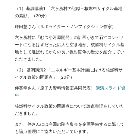
（1）
基調講演1 「六ヶ所村の記録－核燃料サイクル基地
の素顔」（20分）
鎌田慧さん（ルポライター・ノンフィクション作家）
六ヶ所村に「むつ小河原開発」の計画がきて石油コンビナ
ートになるはずだった広大な空き地が、核燃料サイクル基
地として選ばれてからの長い反対闘争の歴史を紹介してい
ただきました。
（2） 基調講演2 「エネルギー基本計画における核燃料サ
イクル政策の問題点」（20分）
伴英幸さん（原子力資料情報室共同代表）
講演スライド資
料
核燃料サイクル政策の問題点について論点整理をしていた
だきました。
また、伴さんには今回の院内集会を企画準備するに際して
も論点整理にご協力いただいています。