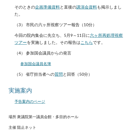
そのときの
企画準備資料
と直後の
講演会資料
も掲示しまし
た。
（3） 市民の六ヶ所視察ツアー報告（10分）
今回の院内集会に先立ち、5月9～11日に
六ヶ所再処理視察
ツアー
を実施しました。その報告は
こちら
です。
（4） 参加国会議員からの発言
参加国会議員名簿
（5）
省庁担当者への
質問
と回答（50分）
実施案内
予告案内のページ
場所 衆議院第一議員会館・多目的ホール
主催 阻止ネット