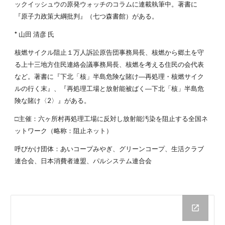
ックイッシュウの原発ウォッチのコラムに連載執筆中。著書に
『原子力政策大綱批判』（七つ森書館）がある。
* 山田 清彦 氏
核燃サイクル阻止１万人訴訟原告団事務局長、核燃から郷土を守
る上十三地方住民連絡会議事務局長、核燃を考える住民の会代表
など。著書に『下北「核」半島危険な賭け―再処理・核燃サイク
ルの行く末』、『再処理工場と放射能被ばく―下北「核」半島危
険な賭け〈2〉』がある。
□主催：六ヶ所村再処理工場に反対し放射能汚染を阻止する全国ネ
ットワーク（略称：阻止ネット）
呼びかけ団体：あいコープみやぎ、グリーンコープ、生活クラブ
連合会、日本消費者連盟、パルシステム連合会