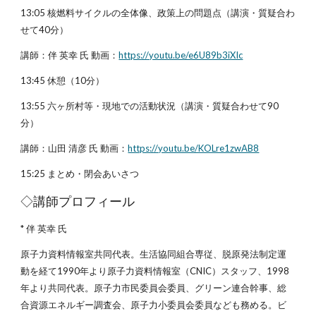
13:05 核燃料サイクルの全体像、政策上の問題点（講演・質疑合わ
せて40分）
講師：伴 英幸 氏 動画：
https://youtu.be/e6U89b3iXIc
13:45 休憩（10分）
13:55 六ヶ所村等・現地での活動状況（講演・質疑合わせて90
分）
講師：山田 清彦 氏 動画：
https://youtu.be/KOLre1zwAB8
15:25 まとめ・閉会あいさつ
◇講師プロフィール
* 伴 英幸 氏
原子力資料情報室共同代表。生活協同組合専従、脱原発法制定運
動を経て1990年より原子力資料情報室（CNIC）スタッフ、1998
年より共同代表。原子力市民委員会委員、グリーン連合幹事、総
合資源エネルギー調査会、原子力小委員会委員なども務める。ビ