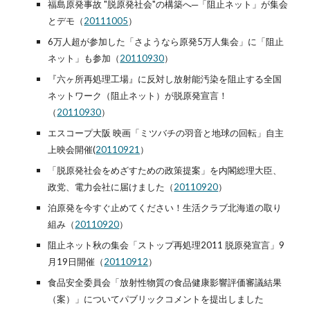
福島原発事故 "脱原発社会"の構築へ─「阻止ネット」が集会
とデモ（
20111005
）
6万人超が参加した「さようなら原発5万人集会」に「阻止
ネット」も参加（
20110930
）
『六ヶ所再処理工場』に反対し放射能汚染を阻止する全国
ネットワーク（阻止ネット）が脱原発宣言！
（
20110930
）
エスコープ大阪 映画「ミツバチの羽音と地球の回転」自主
上映会開催(
20110921
）
「脱原発社会をめざすための政策提案」を内閣総理大臣、
政党、電力会社に届けました（
20110920
）
泊原発を今すぐ止めてください！生活クラブ北海道の取り
組み（
20110920
）
阻止ネット秋の集会「ストップ再処理2011 脱原発宣言」9
月19日開催（
20110912
）
食品安全委員会「放射性物質の食品健康影響評価審議結果
（案）」についてパブリックコメントを提出しました