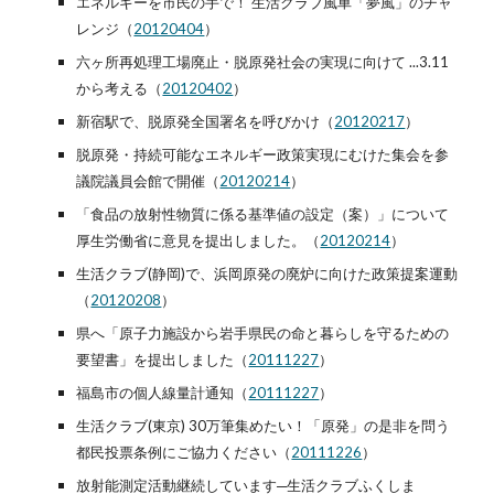
エネルギーを市民の手で！ 生活クラブ風車「夢風」のチャ
レンジ（
20120404
）
六ヶ所再処理工場廃止・脱原発社会の実現に向けて ...3.11
から考える（
20120402
）
新宿駅で、脱原発全国署名を呼びかけ（
20120217
）
脱原発・持続可能なエネルギー政策実現にむけた集会を参
議院議員会館で開催（
20120214
）
「食品の放射性物質に係る基準値の設定（案）」について
厚生労働省に意見を提出しました。（
20120214
）
生活クラブ(静岡)で、浜岡原発の廃炉に向けた政策提案運動
（
20120208
）
県へ「原子力施設から岩手県民の命と暮らしを守るための
要望書」を提出しました（
20111227
）
福島市の個人線量計通知（
20111227
）
生活クラブ(東京) 30万筆集めたい！「原発」の是非を問う
都民投票条例にご協力ください（
20111226
）
放射能測定活動継続しています─生活クラブふくしま