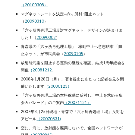
（20100308）
マグネットシートを決定─六ヶ所村･阻止ネット
（
20090310
）
「六ヶ所再処理工場反対マグネット」デザインが決まりま
した！（
20090302
）
青森県の「六ヶ所再処理工場」─稼動中止へ意志結束 「阻
止ネット」が市民集会（
20090105
）
放射能汚染を阻止する運動の継続を確認。結成1周年総会を
開催
（20081212）
2008年1月28日（月）、署名提出にあたって記者会見を開
催いたします
（20080123）
「六ヶ所再処理工場の本格稼動に反対し、中止を求める集
会＆パレード」のご案内
（20071121）
2007年8月25日現地・青森で「六ヶ所再処理工場」反対を
アピール
（20070831)
空に、海に、放射能を廃棄しないで。全国ネットワークが