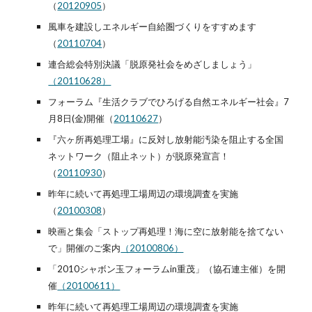
（
20120905
）
風車を建設しエネルギー自給圏づくりをすすめます
（
20110704
）
連合総会特別決議「脱原発社会をめざしましょう」 
（20110628）
フォーラム『生活クラブでひろげる自然エネルギー社会』7
月8日(金)開催（
20110627
）
『六ヶ所再処理工場』に反対し放射能汚染を阻止する全国
ネットワーク（阻止ネット）が脱原発宣言！
（
20110930
）
昨年に続いて再処理工場周辺の環境調査を実施
（
20100308
）
映画と集会「ストップ再処理！海に空に放射能を捨てない
で」開催のご案内
（20100806）
「2010シャボン玉フォーラムin重茂」（協石連主催）を開
催
（20100611）
昨年に続いて再処理工場周辺の環境調査を実施