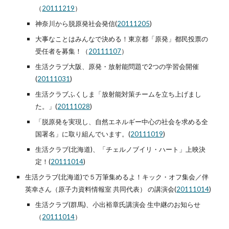
（
20111219
）
神奈川から脱原発社会発信(
20111205
)
大事なことはみんなで決める！東京都「原発」都民投票の
受任者を募集！（
20111107
）
生活クラブ大阪、原発・放射能問題で2つの学習会開催
(
20111031
)
生活クラブふくしま「放射能対策チームを立ち上げまし
た。」(
20111028
)
「脱原発を実現し、自然エネルギー中心の社会を求める全
国署名」に取り組んでいます。(
20111019
)
生活クラブ(北海道)、「チェルノブイリ・ハート」上映決
定！(
20111014
)
生活クラブ(北海道)で５万筆集めるよ！キック・オフ集会／伴 
英幸さん（原子力資料情報室 共同代表） の講演会(
20111014
)
生活クラブ(群馬)、小出裕章氏講演会 生中継のお知らせ
（
20111014
）