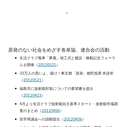
原発のない社会をめざす各単協、連合会の活動
生活クラブ風車「夢風」竣工式と建設・稼動記念フォーラ
ムを開催（
20120521
）
32万人の思いよ、届け！東京都「原発」都民投票 本請求
（
20120521
）
福島市に放射能対策についての要望書を提出
（
20120423
）
4月より生活クラブ放射能自主基準スタート・放射能市場調
査のまとめ（
20120406
）
岩手県議会への請願提出（
20120406
）